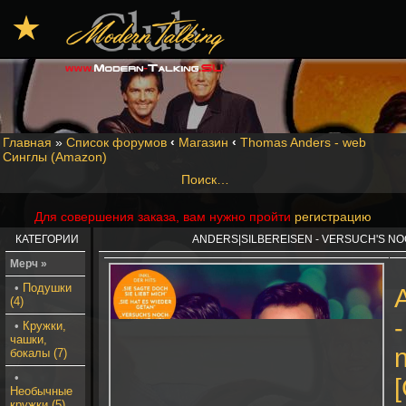
★
Главная
»
Список форумов
‹
Магазин
‹
Thomas Anders - web
Синглы (Amazon)
Поиск…
Для совершения заказа, вам нужно пройти
регистрацию
КАТЕГОРИИ
ANDERS|SILBEREISEN - VERSUCH'S NOC
Мерч »
•
Подушки
(4)
•
Кружки,
чашки,
бокалы (7)
•
[
Необычные
кружки (5)