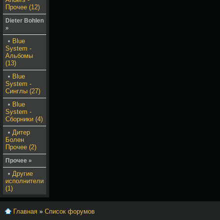
Прочее (12)
Dieter Bohlen
»
•
Blue
System -
Альбомы
(13)
•
Blue
System -
Синглы (27)
•
Blue
System -
Сборники (4)
•
Дитер
Болен
Прочее (2)
Прочее »
•
Другие
исполнители
(1)
Главная
»
Список форумов