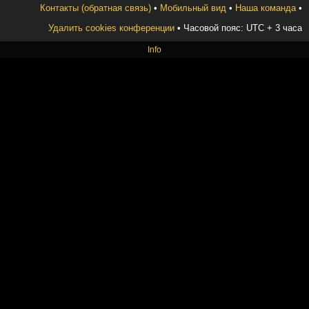
Контакты (обратная связь)
•
Мобильный вид
•
Наша команда
•
Удалить cookies конференции
• Часовой пояс: UTC + 3 часа
Info