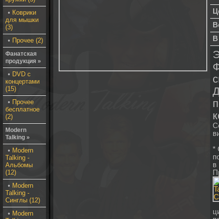
Ц
•
Коврики
для мышки
В
(3)
В
•
Прочее (2)
Э
Фанатская
продукция »
•
DVD с
с
концертами
(15)
Д
п
•
Прочее
бесплатное
к
(2)
С
Modern
в
Talking »
*
•
Modern
п
Talking -
в
Альбомы
(12)
П
•
Modern
Talking -
Синглы (12)
ц
•
Modern