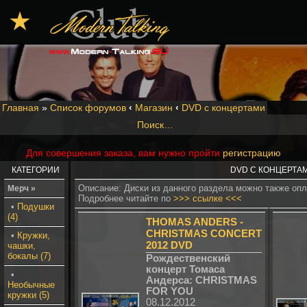
★
Главная
»
Список форумов
‹
Магазин
‹
DVD с концертами
Поиск…
Для совершения заказа, вам нужно пройти
регистрацию
КАТЕГОРИИ
DVD С КОНЦЕРТА
Описание: Диски из данного раздела можно также оп
Мерч »
Подробнее читайте по
>>> ссылке <<<
•
Подушки
(4)
THOMAS ANDERS -
CHRISTMAS CONCERT
•
Кружки,
2012 DVD
чашки,
бокалы (7)
Рождественский
концерт Томаса
•
Андерса: CHRISTMAS
Необычные
FOR YOU
кружки (5)
08.12.2012