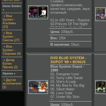
17. Hiostory
Съемка:
18. Dr. Mabuse
профессиональная,
Dieter Bohlen
19. Magic Symphony
качество: среднее, звук:
»
20. Modern Talking
отличный
Medley
•
Blue
System -
01.In 100 Years - Reprise
Качество:
Альбомы
02.Princes Of The Night
Съемка любительская
(13)
03.Tell Me - duet with
прямо из под сцены
Nora
Цена:
100руб.
•
Blue
(ближе некуда),
04.You And Me
System -
хорошая,руки не
Вес:
150г
05.Cheri Cheri Lady
Синглы (27)
дрожат, звук хороший.
06.Tomorrow
В наличии:
15шт.
•
Blue
07.With A Little Love
System -
08.The Night Is
Сборники (4)
Yours,The Night Is Mine
DVD BLUE SYSTEM -
09.Heaven Will Know
•
Дитер
10.Atlantis Is Calling
SOPOT '89 + BONUS
Болен
(S.O.S. For Love)
Blue System Sopot -
Прочее (2)
11.Stranded In The
1989
Middle Of Nowhere
Прочее »
01. Gangster Love
12.Love Songs Medley:
02. Sorry Little Sarah
•
Другие
13. I'm Not Out Of Love
03. She’s A Lady
исполнители
14. Blue Eyes
04. My Bed Is Too Big
(1)
15. Mandy
05. Silent Water
16. Sometimes When We
06. Love Suite
Touch
07. Under My Skin
17. I Write The Song
Съемка:
18.We Are The World
профессиональная,
Цена:
100руб.