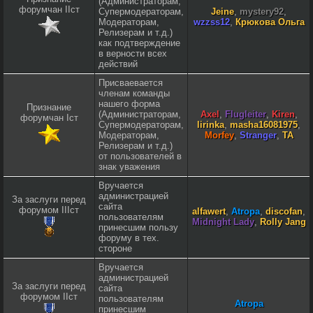
(Администраторам,
форумчан IIст
Супермодераторам,
Jeine
,
mystery92
,
Модераторам,
wzzss12
,
Крюкова Ольга
Релизерам и т.д.)
как подтверждение
в верности всех
действий
Присваевается
членам команды
нашего форма
Признание
(Администраторам,
Axel
,
Flugleiter
,
Kiren
,
форумчан Iст
Супермодераторам,
lirinka
,
masha16081975
,
Модераторам,
Morfey
,
Stranger
,
TA
Релизерам и т.д.)
от пользователей в
знак уважения
Вручается
администрацией
За заслуги перед
сайта
форумом IIIст
alfawert
,
Atropa
,
discofan
,
пользователям
Midnight Lady
,
Rolly Jang
принесшим пользу
форуму в тех.
стороне
Вручается
администрацией
За заслуги перед
сайта
форумом IIст
пользователям
Atropa
принесшим