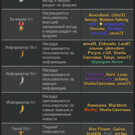
вклад в медиа-
раздел на форуме
Награждается
Alexisflash
,
chito33
,
пользователь
За медиа Iст
fancyy
,
Modern-Talking
,
внесший
mtfc
,
sergeybelik
,
неоценимый вклад
Shooter
,
Stranger
,
в медиа-раздел на
wzzss12
,
xmm73
форуме
Награда
anna91
,
Eldorado
,
Leia87
,
Информатор IIIст
присваевается
ольчик
,
pkmodern
,
пользователю за
Рогуль з UA
,
Sheila-
полезную
Светлана
,
Tanya
,
xmm73
,
информацию
Шушарин Антон
Награда
Информатор IIст
присваевается
Flugleiter
,
Kerri
,
Luna
,
пользователю за
Midnight Lady
,
schany
,
важную
Sheila-Светлана
,
xmm73
информацию
Награда
присваевается
Информатор Iст
пользователю за
Аленушка
,
Blackbird
,
самые важные и
Morfey
,
Sheila-Светлана
своевременные
новости
"Героем"
Герой IIIст
Alex Flower
,
Galina
,
отмечаются
IrishElk
,
Math
,
mt-fan
,