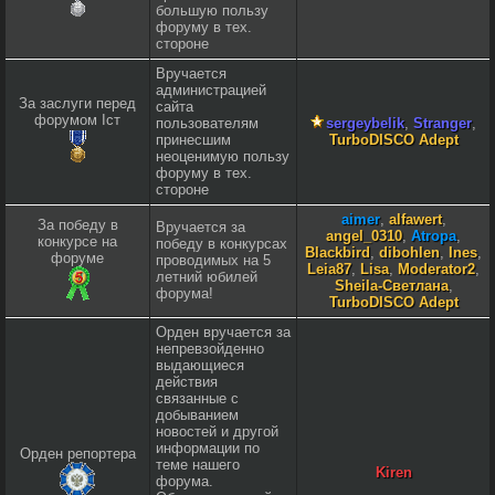
большую пользу
форуму в тех.
стороне
Вручается
администрацией
За заслуги перед
сайта
форумом Iст
пользователям
sergeybelik
,
Stranger
,
принесшим
TurboDISCO Adept
неоценимую пользу
форуму в тех.
стороне
aimer
,
alfawert
,
За победу в
Вручается за
angel_0310
,
Atropa
,
конкурсе на
победу в конкурсах
Blackbird
,
dibohlen
,
Ines
,
форуме
проводимых на 5
Leia87
,
Lisa
,
Moderator2
,
летний юбилей
Sheila-Светлана
,
форума!
TurboDISCO Adept
Орден вручается за
непревзойденно
выдающиеся
действия
связанные с
добыванием
новостей и другой
информации по
Орден репортера
теме нашего
Kiren
форума.