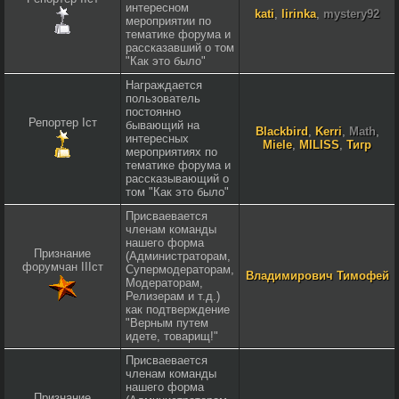
интересном
kati
,
lirinka
,
mystery92
мероприятии по
тематике форума и
рассказавший о том
"Как это было"
Награждается
пользователь
постоянно
Репортер Iст
бывающий на
Blackbird
,
Kerri
,
Math
,
интересных
Miele
,
MILISS
,
Тигр
мероприятиях по
тематике форума и
рассказывающий о
том "Как это было"
Присваевается
членам команды
нашего форма
Признание
(Администраторам,
форумчан IIIст
Супермодераторам,
Владимирович Тимофей
Модераторам,
Релизерам и т.д.)
как подтверждение
"Верным путем
идете, товарищ!"
Присваевается
членам команды
нашего форма
Признание