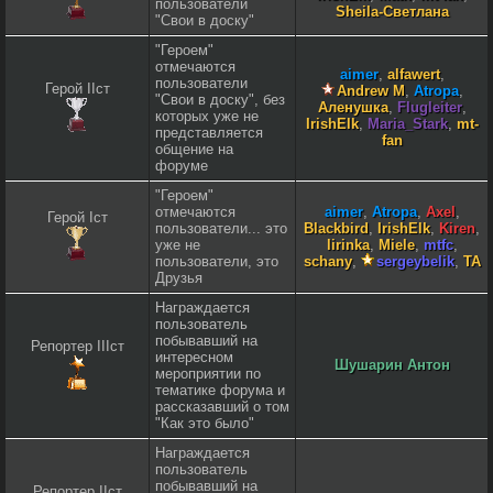
пользователи
Sheila-Светлана
"Свои в доску"
"Героем"
отмечаются
aimer
,
alfawert
,
пользователи
Герой IIст
Andrew M
,
Atropa
,
"Свои в доску", без
Аленушка
,
Flugleiter
,
которых уже не
IrishElk
,
Maria_Stark
,
mt-
представляется
fan
общение на
форуме
"Героем"
отмечаются
aimer
,
Atropa
,
Axel
,
Герой Iст
пользователи... это
Blackbird
,
IrishElk
,
Kiren
,
уже не
lirinka
,
Miele
,
mtfc
,
пользователи, это
schany
,
sergeybelik
,
TA
Друзья
Награждается
пользователь
побывавший на
Репортер IIIст
интересном
Шушарин Антон
мероприятии по
тематике форума и
рассказавший о том
"Как это было"
Награждается
пользователь
побывавший на
Репортер IIст