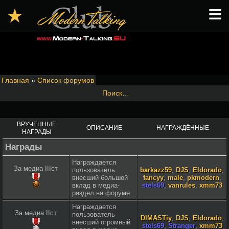
≡
★
Главная
»
Список форумов
Поиск…
ВРУЧЕННЫЕ
ОПИСАНИЕ
НАГРАЖДЁННЫЕ
НАГРАДЫ
Награды
Награждается
За медиа IIIст
пользователь
barkazz59
,
DJS
,
Eldorado
,
внесший большой
fancyy
,
male
,
pkmodern
,
вклад в медиа-
stels69
,
vanrules
,
xmm73
раздел на форуме
Награждается
За медиа IIст
пользователь
DIMASTiy
,
DJS
,
Eldorado
,
внесший огромный
stels69
,
Stranger
,
xmm73