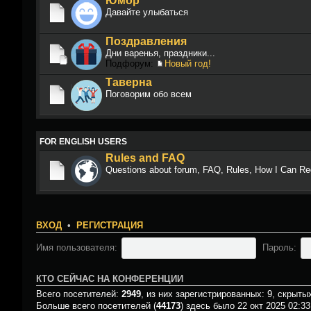
Юмор
Давайте улыбаться
Поздравления
Дни варенья, праздники...
Подфорум:
Новый год!
Таверна
Поговорим обо всем
FOR ENGLISH USERS
Rules and FAQ
Questions about forum, FAQ, Rules, How I Can Reg
ВХОД
•
РЕГИСТРАЦИЯ
Имя пользователя:
Пароль:
КТО СЕЙЧАС НА КОНФЕРЕНЦИИ
Всего посетителей:
2949
, из них зарегистрированных: 9, скрытых
Больше всего посетителей (
44173
) здесь было 22 окт 2025 02:33