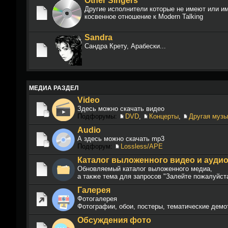
Other Singers
Другие исполнители которые не имеют или и
косвенное отношение к Modern Talking
Sandra
Сандра Крету, Арабески...
МЕДИА РАЗДЕЛ
Video
Здесь можно скачать видео
Подфорумы:
DVD
,
Концерты
,
Другая музы
Audio
А здесь можно скачать mp3
Подфорум:
Lossless/APE
Каталог выложенного видео и ауди
Обновляемый каталог выложенного медиа,
а также тема для запросов "Залейте пожалуйст
Галерея
Фотогалерея
Фотографии, обои, постеры, тематические демо
Обсуждения фото