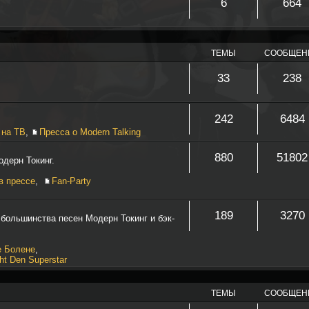
6
664
ТЕМЫ
СООБЩЕН
33
238
242
6484
 на ТВ
,
Пресса о Modern Talking
880
51802
одерн Токинг.
в прессе
,
Fan-Party
189
3270
 большинства песен Модерн Токинг и бэк-
е Болене
,
ht Den Superstar
ТЕМЫ
СООБЩЕН