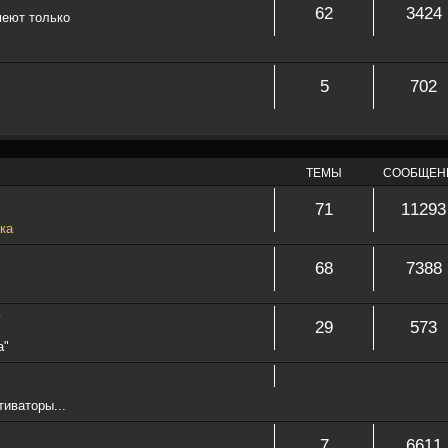
62
3424
меют только
5
702
ТЕМЫ
СООБЩЕН
71
11293
ка
68
7388
о
29
573
а"
тиваторы...
7
6611