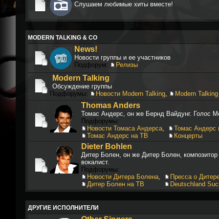
Слушаем любимые хиты вместе!
MODERN TALKING & CO
News!
Новости группы и ее участников
Подфорум:
Релизы
Modern Talking
Обсуждение группы
Подфорумы:
Новости Modern Talking
,
Modern Talking
Thomas Anders
Томас Андерс, он же Бернд Вайдунг. Голос М
Подфорумы:
Новости Томаса Андерса
,
Томас Андерс 
Томас Андерс на ТВ
Концерты
Dieter Bohlen
Дитер Болен, он же Дитер Болен, композитор
вокалист.
Подфорумы:
Новости Дитера Болена
,
Пресса о Дитер
Дитер Болен на ТВ
Deutschland Suc
ДРУГИЕ ИСПОЛНИТЕЛИ