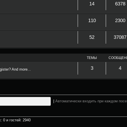
14
6378
110
2300
52
37087
ТЕМЫ
СООБЩЕН
3
4
ister? And more...
|
Автоматически входить при каждом пос
: 0 и гостей: 2940