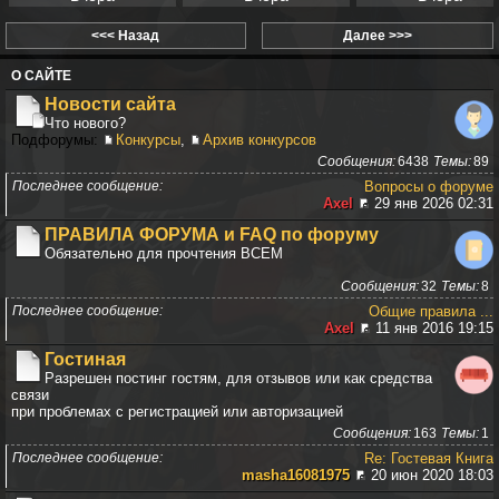
<<< Назад
Далее >>>
О САЙТЕ
Новости сайта
Что нового?
Подфорумы:
Конкурсы
,
Архив конкурсов
Сообщения
6438
Темы
89
Последнее сообщение
Вопросы о форуме
Axel
29 янв 2026 02:31
ПРАВИЛА ФОРУМА и FAQ по форуму
Обязательно для прочтения ВСЕМ
Сообщения
32
Темы
8
Последнее сообщение
Общие правила ...
Axel
11 янв 2016 19:15
Гостиная
Разрешен постинг гостям, для отзывов или как средства
связи
при проблемах с регистрацией или авторизацией
Сообщения
163
Темы
1
Последнее сообщение
Re: Гостевая Книга
masha16081975
20 июн 2020 18:03