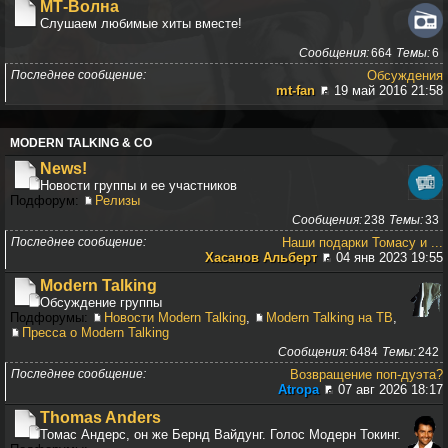
МТ-Волна
Слушаем любимые хиты вместе!
Сообщения
664
Темы
6
Последнее сообщение
Обсуждения
mt-fan
19 май 2016 21:58
MODERN TALKING & CO
News!
Новости группы и ее участников
Подфорум:
Релизы
Сообщения
238
Темы
33
Последнее сообщение
Наши подарки Томасу и ...
Хасанов Альберт
04 янв 2023 19:55
Modern Talking
Обсуждение группы
Подфорумы:
Новости Modern Talking
,
Modern Talking на ТВ
,
Пресса о Modern Talking
Сообщения
6484
Темы
242
Последнее сообщение
Возвращение поп-дуэта?
Atropa
07 авг 2026 18:17
Thomas Anders
Томас Андерс, он же Бернд Вайдунг. Голос Модерн Токинг.