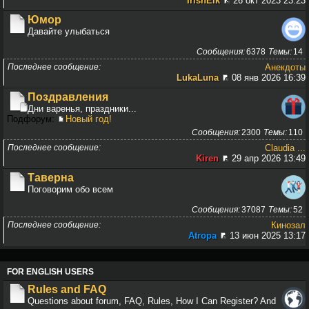
IrishElk
26 окт 2023 23:23
Юмор
Давайте улыбаться
Сообщения
6378
Темы
14
Последнее сообщение
Анекдоты
LukaLuna
08 янв 2026 16:39
Поздравления
Дни варенья, праздники...
Подфорум:
Новый год!
Сообщения
2300
Темы
110
Последнее сообщение
Claudia ...
Kiren
29 апр 2026 13:49
Таверна
Поговорим обо всем
Сообщения
37087
Темы
52
Последнее сообщение
Кинозал
Atropa
13 июн 2025 13:17
FOR ENGLISH USERS
Rules and FAQ
Questions about forum, FAQ, Rules, How I Can Register? And