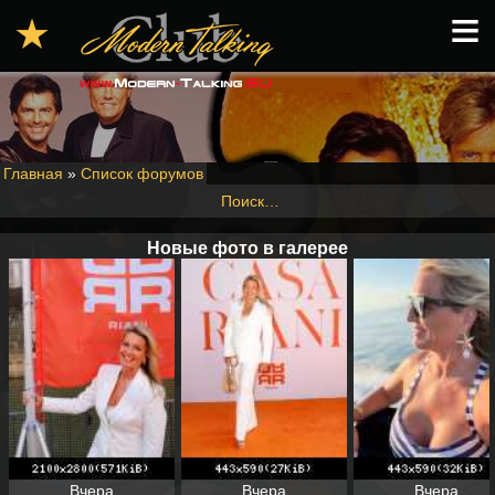
≡
★
Главная
»
Список форумов
Поиск…
Новые фото в галерее
Вчера
Вчера
Вчера