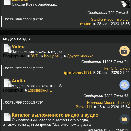
Сандра Крету, Арабески...
Сообщения
702
Темы
5
Последнее сообщение
Sandra и всё, что с ...
mt-fan
28 июл 2023 18:35
МЕДИА РАЗДЕЛ
Video
Здесь можно скачать видео
Подфорумы:
DVD
,
Концерты
,
Другая музыка
Сообщения
11293
Темы
71
Последнее сообщение
Re: C.C. Catch
igorivanov1971
29 июл 2026 21:44
Audio
А здесь можно скачать mp3
Подфорум:
Lossless/APE
Сообщения
7388
Темы
68
Последнее сообщение
Ремиксы Modern Talking
Player111
18 май 2026 16:34
Каталог выложенного видео и аудио
Обновляемый каталог выложенного медиа,
а также тема для запросов "Залейте пожалуйста"
Сообщения
573
Темы
29