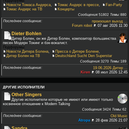
Подфорумы:
Новости Томаса Андерса
,
Томас Андерс в прессе
,
Fan-Party
Томас Андерс на ТВ
Концерты
Сообщения
51802
Темы
880
Последнее сообщение
произошел выход ...
Forum robot
07 авг 2026 11:30
Dieter Bohlen
Дитер Болен, он же Дитер Болен, композитор большинства
песен Модерн Токинг и бэк-вокалист.
Подфорумы:
Новости Дитера Болена
,
Пресса о Дитере Болене
,
Дитер Болен на ТВ
Deutschland Sucht Den Superstar
Сообщения
3270
Темы
189
Последнее сообщение
19.06.2026 Дитер ...
Kiren
08 июл 2026 12:45
ДРУГИЕ ИСПОЛНИТЕЛИ
Other Singers
Другие исполнители которые не имеют или имеют только
косвенное отношение к Modern Talking
Сообщения
3424
Темы
62
Последнее сообщение
Old Music
Atropa
28 фев 2026 21:07
Sandra