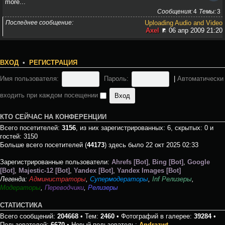
more...
Сообщения
4
Темы
3
Последнее сообщение
Uploading Audio and Video
Axel
06 апр 2009 21:20
ВХОД
•
РЕГИСТРАЦИЯ
Имя пользователя:
Пароль:
|
Автоматически
входить при каждом посещении
КТО СЕЙЧАС НА КОНФЕРЕНЦИИ
Всего посетителей:
3156
, из них зарегистрированных: 6, скрытых: 0 и
гостей: 3150
Больше всего посетителей (
44173
) здесь было 22 окт 2025 02:33
Зарегистрированные пользователи:
Ahrefs [Bot]
,
Bing [Bot]
,
Google
[Bot]
,
Majestic-12 [Bot]
,
Yandex [Bot]
,
Yandex Images [Bot]
Легенда:
Администраторы
,
Супермодераторы
,
Inf Релизеры
,
Модераторы
,
Переводчики
,
Релизеры
СТАТИСТИКА
Всего сообщений:
204668
• Тем:
2460
• Фотографий в галерее:
39284
•
Пользователей:
6670
• Новый пользователь:
Andrazwt