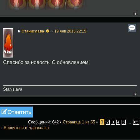
☻
Станислава
»
19 янв 2015 22:15
Спасибо за новость! С обновлением!
Stanislava
Ответить
1
Сообщений: 642 •
Страница
1
из
65
•
...
2
3
4
5
65
Вернуться в Барахолка