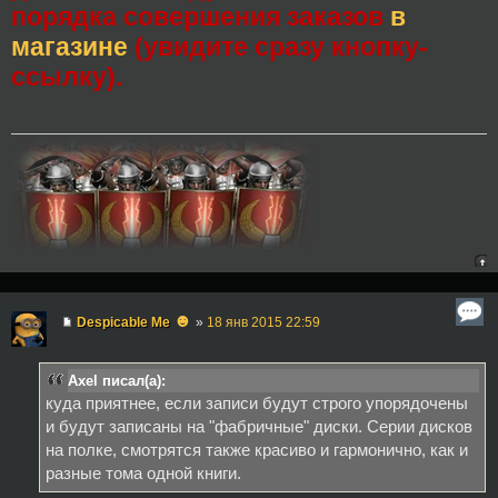
порядка совершения заказов
в
магазине
(увидите сразу кнопку-
ссылку).
☻
Despicable Me
»
18 янв 2015 22:59
Axel писал(а):
куда приятнее, если записи будут строго упорядочены
и будут записаны на "фабричные" диски. Серии дисков
на полке, смотрятся также красиво и гармонично, как и
разные тома одной книги.