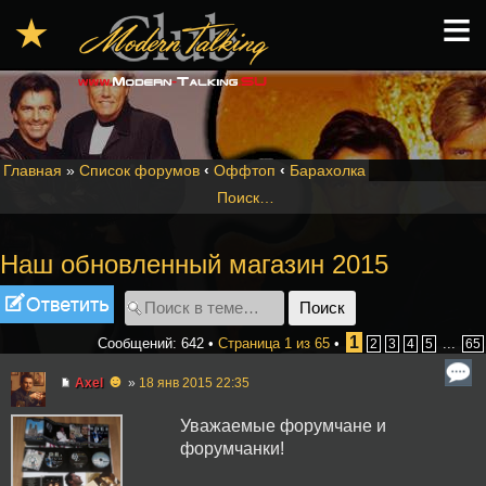
≡
★
Главная
»
Список форумов
‹
Оффтоп
‹
Барахолка
Поиск…
Наш обновленный магазин 2015
Ответить
1
Сообщений: 642 •
Страница
1
из
65
•
...
2
3
4
5
65
☻
Axel
»
18 янв 2015 22:35
Уважаемые форумчане и
форумчанки!