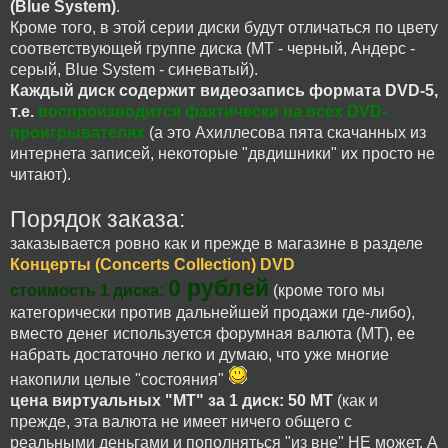
(Blue System)
.
Кроме того, в этой серии диски будут отличаться по цвету
соответствующей группе диска (МТ - черный, Андерс -
серый, Blue System - синеватый).
Каждый диск содержит видеозапись формата DVD-5,
т.е.
воспроизводится фактически на всех DVD-
проигрывателях
(а это Ахиллесова пята скачанных из
интернета записей, некоторые "двдишники" их просто не
читают).
Порядок заказа:
заказывается ровно как и прежде в магазине в разделе
Концерты (Concerts Collection) DVD
0 рублей
стоимость 1 диска:
(кроме того мы
категорически против дальнейшей продажи где-либо),
вместо денег используется форумная валюта (МТ), ее
набрать достаточно легко и думаю, что уже многие
накопили целые "состояния"
цена виртуальных "МТ" за 1 диск: 50 МТ
(как и
прежде, эта валюта не имеет ничего общего с
реальными деньгами и пополняться "из вне" НЕ может. А