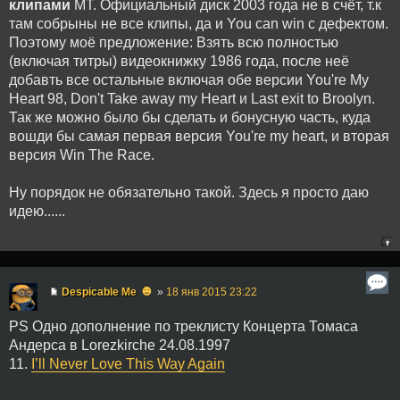
клипами
МТ. Официальный диск 2003 года не в счёт, т.к
там собрыны не все клипы, да и You can win с дефектом.
Поэтому моё предложение: Взять всю полностью
(включая титры) видеокнижку 1986 года, после неё
добавть все остальные включая обе версии You're My
Heart 98, Don't Take away my Heart и Last exit to Broolyn.
Так же можно было бы сделать и бонусную часть, куда
вошди бы самая первая версия You're my heart, и вторая
версия Win The Race.
Ну порядок не обязательно такой. Здесь я просто даю
идею......
☻
Despicable Me
»
18 янв 2015 23:22
PS Одно дополнение по треклисту Концерта Томаса
Андерса в Lorezkirche 24.08.1997
11.
I’ll Never Love This Way Again