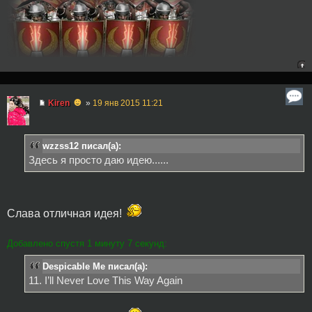
☻
Kiren
»
19 янв 2015 11:21
wzzss12 писал(а):
Здесь я просто даю идею......
Слава отличная идея!
Добавлено спустя 1 минуту 7 секунд:
Despicable Me писал(а):
11. I’ll Never Love This Way Again