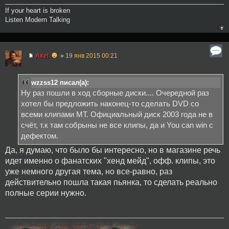
If your heart is broken
Listen Modern Talking
☻
Axel
»
19 янв 2015 00:21
wzzss12 писал(а):
Ну раз пошли в ход сборные диски.... Очередной раз
хотел бы предложить наконец-то сделать DVD со
всеми клипами МТ. Официальный диск 2003 года не в
счёт, т.к там собрыны не все клипы, да и You can win с
дефектом.
Да, я думаю, что было бы интересно, но в магазине речь
идет именно о фанатских "хенд мейд", офф. клипы, это
уже немного другая тема, но все-равно, раз
действительно пошла такая пьянка, то сделать реально
полные серии нужно.